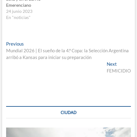
Emerenciano
24 junio 2023
En "noticias"
Navegación
Previous
Previous
post:
Mundial 2026 | El sueño de la 4.ª Copa: la Selección Argentina
de
arribó a Kansas para iniciar su preparación
entradas
Next
Next
post:
FEMICIDIO
CIUDAD