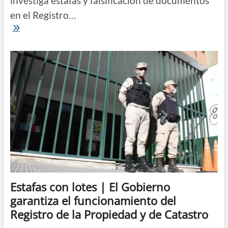
investiga estafas y falsificación de documentos
en el Registro…
Estafas
con
lotes
|
El
gobernador
instruyó
a
la
Fiscalía
de
Estado
para
que
se
constituya
en
querellante
Estafas con lotes | El Gobierno
garantiza el funcionamiento del
Registro de la Propiedad y de Catastro