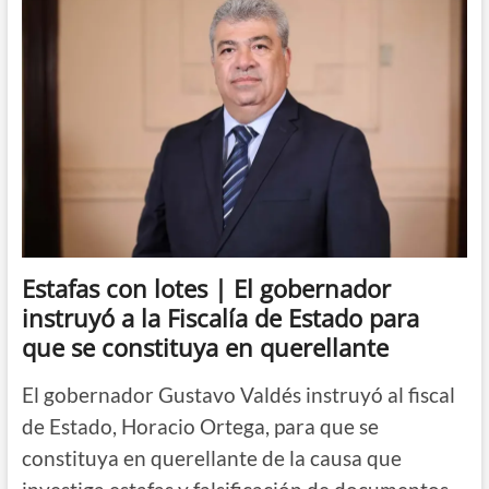
de
Catastro
ya
atiende
en
el
Centro
Administrativo
Estafas con lotes | El gobernador
instruyó a la Fiscalía de Estado para
que se constituya en querellante
El gobernador Gustavo Valdés instruyó al fiscal
de Estado, Horacio Ortega, para que se
constituya en querellante de la causa que