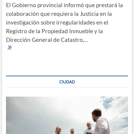
El Gobierno provincial informó que prestará la
colaboración que requiera la Justicia en la
investigación sobre irregularidades en el
Registro de la Propiedad Inmueble y la
Dirección General de Catastro,…
Estafas
con
lotes
|
El
Gobierno
garantiza
CIUDAD
el
funcionamiento
del
Registro
de
la
Propiedad
y
de
Catastro