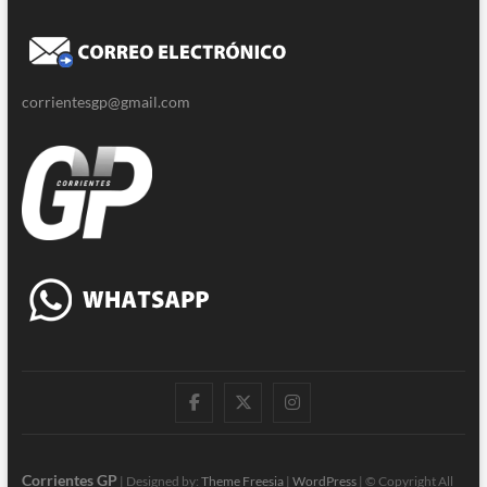
corrientesgp@gmail.com
|
Twitter
Instagram
Facebook
Corrientes GP
| Designed by:
Theme Freesia
|
WordPress
| © Copyright All