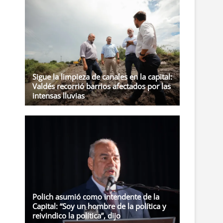
t
o
n
Sigue la limpieza de canales en la capital:
Valdés recorrió barrios afectados por las
intensas lluvias
Polich asumió como intendente de la
Capital: “Soy un hombre de la política y
reivindico la política”, dijo