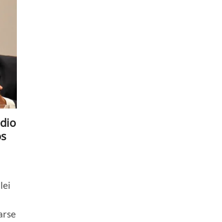
dio
os
lei
arse