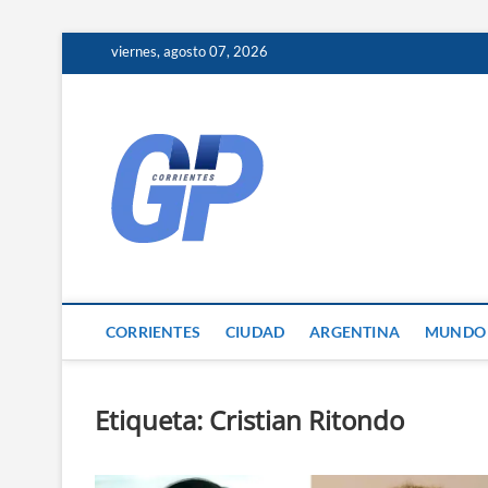
Skip
viernes, agosto 07, 2026
to
content
Corrientes 
NOTICIAS DE CORRIENTES
CORRIENTES
CIUDAD
ARGENTINA
MUNDO
Etiqueta:
Cristian Ritondo