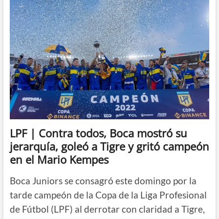
superó
ajustadamente
a
Regatas
en
la
primera
final
de
la
Copa
Palacio
LPF | Contra todos, Boca mostró su
jerarquía, goleó a Tigre y gritó campeón
en el Mario Kempes
Boca Juniors se consagró este domingo por la
tarde campeón de la Copa de la Liga Profesional
de Fútbol (LPF) al derrotar con claridad a Tigre,