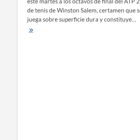
este martes a los octavos de final del ATP 
de tenis de Winston Salem, certamen que s
juega sobre superficie dura y constituye…
ATP
250
|
Juan
Manuel
Cerúndolo,
a
octavos
de
final
en
Winston
Salem