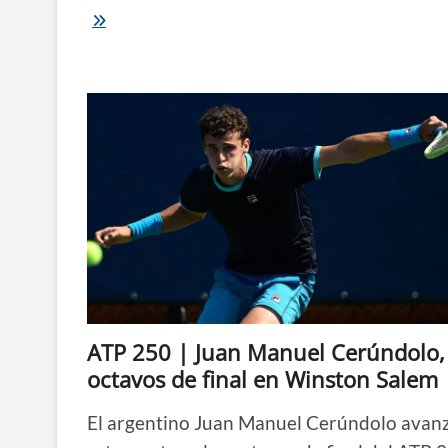
Báez
corona
con
el
título
una
gran
semana
en
Winston
Salem
ATP 250 | Juan Manuel Cerúndolo,
octavos de final en Winston Salem
El argentino Juan Manuel Cerúndolo avan