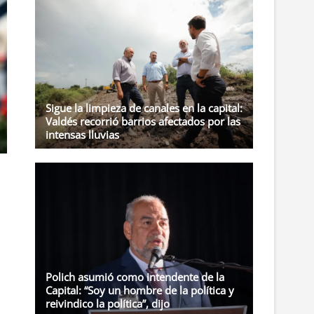
t
o
n
Sigue la limpieza de canales en la capital:
Valdés recorrió barrios afectados por las
intensas lluvias
Polich asumió como intendente de la
Capital: “Soy un hombre de la política y
reivindico la política”, dijo