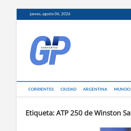
Skip
jueves, agosto 06, 2026
to
content
Corrientes 
NOTICIAS DE CORRIENTES
CORRIENTES
CIUDAD
ARGENTINA
MUNDO
Etiqueta:
ATP 250 de Winston S