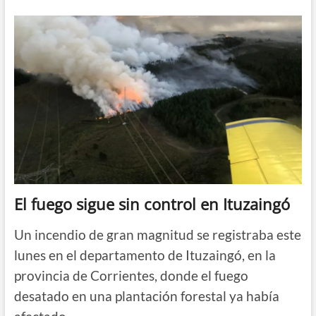
ayudó
a
terminar
de
apagar
los
incendios
en
Corrientes:
ya
no
hay
focos
activos
en
la
El fuego sigue sin control en Ituzaingó
provincia
Un incendio de gran magnitud se registraba este
lunes en el departamento de Ituzaingó, en la
provincia de Corrientes, donde el fuego
desatado en una plantación forestal ya había