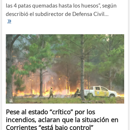
las 4 patas quemadas hasta los huesos”, según
describió el subdirector de Defensa Civil…
Incendios
en
Corrientes:
“Esto
es
lo
que
vemos
a
diario”
Pese al estado “crítico” por los
incendios, aclaran que la situación en
Corrientes “está bajo control”