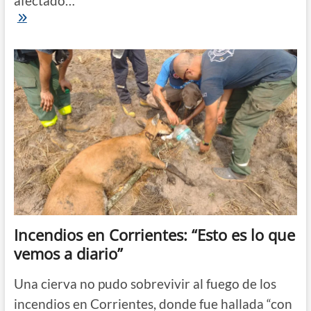
afectado…
El
fuego
sigue
sin
control
en
Ituzaingó
Incendios en Corrientes: “Esto es lo que
vemos a diario”
Una cierva no pudo sobrevivir al fuego de los
incendios en Corrientes, donde fue hallada “con