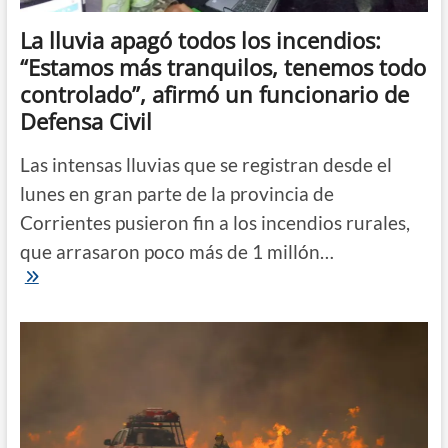
La lluvia apagó todos los incendios:
“Estamos más tranquilos, tenemos todo
controlado”, afirmó un funcionario de
Defensa Civil
Las intensas lluvias que se registran desde el
lunes en gran parte de la provincia de
Corrientes pusieron fin a los incendios rurales,
que arrasaron poco más de 1 millón…
La
lluvia
apagó
todos
los
incendios:
“Estamos
más
tranquilos,
tenemos