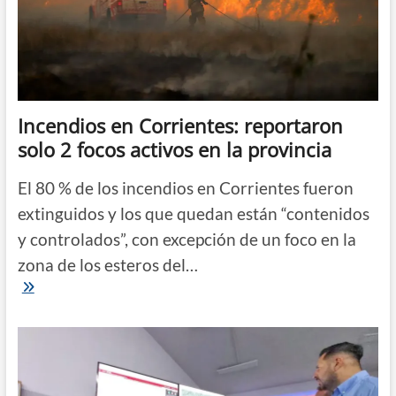
todo
controlado”,
afirmó
un
funcionario
de
Defensa
Civil
Incendios en Corrientes: reportaron
solo 2 focos activos en la provincia
El 80 % de los incendios en Corrientes fueron
extinguidos y los que quedan están “contenidos
y controlados”, con excepción de un foco en la
zona de los esteros del…
Incendios
en
Corrientes:
reportaron
solo
2
focos
activos