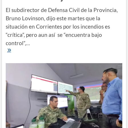
El subdirector de Defensa Civil de la Provincia,
Bruno Lovinson, dijo este martes que la
situación en Corrientes por los incendios es
“crítica”, pero aun así se “encuentra bajo
control”,…
Pese
al
estado
“crítico”
por
los
incendios,
aclaran
que
la
situación
en
Corrientes
“está
bajo
control”