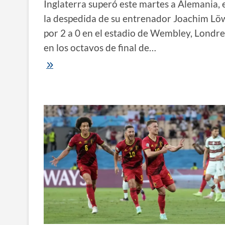
Inglaterra superó este martes a Alemania, 
la despedida de su entrenador Joachim Lö
por 2 a 0 en el estadio de Wembley, Londre
en los octavos de final de…
Eurocopa
2021
|
Inglaterra
bajó
a
Alemania
para
poner
fin
a
la
era
Löw
y
Ucrania
dio
el