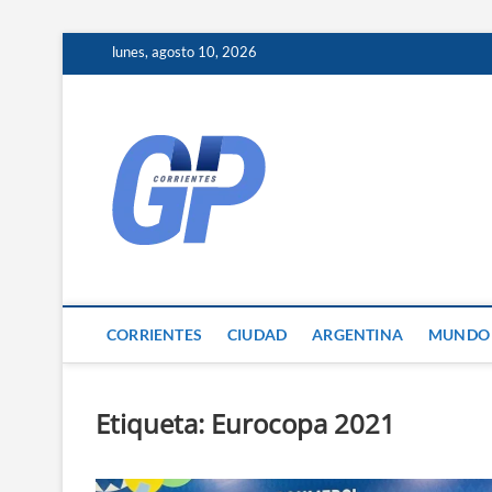
Skip
lunes, agosto 10, 2026
to
content
Corrientes 
NOTICIAS DE CORRIENTES
CORRIENTES
CIUDAD
ARGENTINA
MUNDO
Etiqueta:
Eurocopa 2021