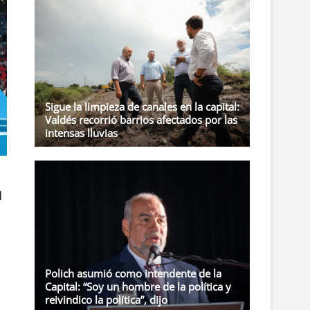
t
o
n
Sigue la limpieza de canales en la capital:
Valdés recorrió barrios afectados por las
intensas lluvias
u
Polich asumió como intendente de la
Capital: “Soy un hombre de la política y
reivindico la política”, dijo