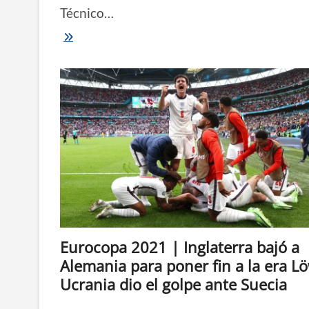
Técnico…
Messi
y
otros
tres
argentinos
integran
el
equipo
ideal
de
la
Copa
América;
cinco
italianos,
el
de
Eurocopa 2021 | Inglaterra bajó a
la
Eurocopa
Alemania para poner fin a la era L
Ucrania dio el golpe ante Suecia