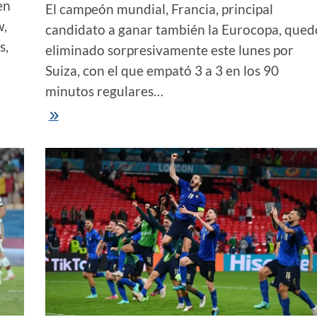
en
El campeón mundial, Francia, principal
w,
candidato a ganar también la Eurocopa, qued
s,
eliminado sorpresivamente este lunes por
Suiza, con el que empató 3 a 3 en los 90
minutos regulares…
Eurocopa
2021
|
Francia,
campeón
del
mundo,
eliminado
en
octavos
de
final
y
por
penales
por