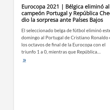
golpe
Eurocopa 2021 | Bélgica eliminó al
ante
Suecia
campeón Portugal y República Che
dio la sorpresa ante Países Bajos
El seleccionado belga de fútbol eliminó est
domingo al Portugal de Cristiano Ronaldo
los octavos de final de la Eurocopa con el
triunfo 1 a 0, mientras que República…
Eurocopa
2021
|
Bélgica
eliminó
al
campeón
Portugal
y
República
Checa
dio