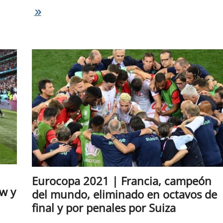
Eurocopa
|
Italia
festejó
en
los
penales
en
el
mítico
Wembley
para
su
segunda
conquista
Eurocopa 2021 | Francia, campeón
öw y
del mundo, eliminado en octavos de
final y por penales por Suiza