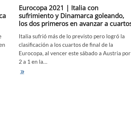
Suiza
Eurocopa 2021 | Italia con
ca
sufrimiento y Dinamarca goleando,
los dos primeros en avanzar a cuarto
e
Italia sufrió más de lo previsto pero logró la
 en
clasificación a los cuartos de final de la
Eurocopa, al vencer este sábado a Austria por
2 a 1 en la…
Eurocopa
2021
|
Italia
con
sufrimiento
y
Dinamarca
goleando,
los
dos
primeros