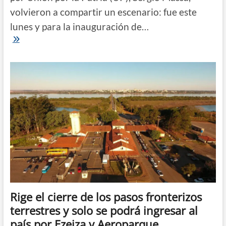
volvieron a compartir un escenario: fue este
lunes y para la inauguración de…
Cristina,
junto
a
Massa
en
un
acto
por
Aerolíneas:
“Acá
faltan
dólares,
pero
afuera
hay
argentinos
que
tienen
Rige el cierre de los pasos fronterizos
casi
terrestres y solo se podrá ingresar al
un
PBI”
país por Ezeiza y Aeroparque