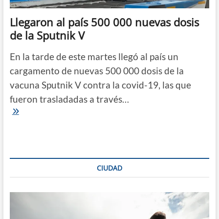
Ezeiza
y
Llegaron al país 500 000 nuevas dosis
Aeroparque
de la Sputnik V
En la tarde de este martes llegó al país un
cargamento de nuevas 500 000 dosis de la
vacuna Sputnik V contra la covid-19, las que
fueron trasladadas a través…
Llegaron
al
país
500
000
nuevas
dosis
CIUDAD
de
la
Sputnik
V