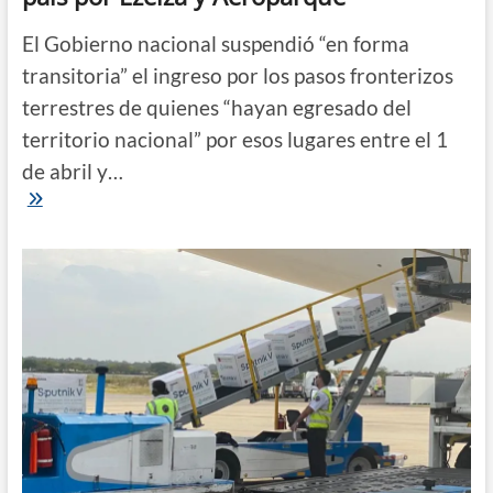
El Gobierno nacional suspendió “en forma
transitoria” el ingreso por los pasos fronterizos
terrestres de quienes “hayan egresado del
territorio nacional” por esos lugares entre el 1
de abril y…
Rige
el
cierre
de
los
pasos
fronterizos
terrestres
y
solo
se
podrá
ingresar
al
país
por