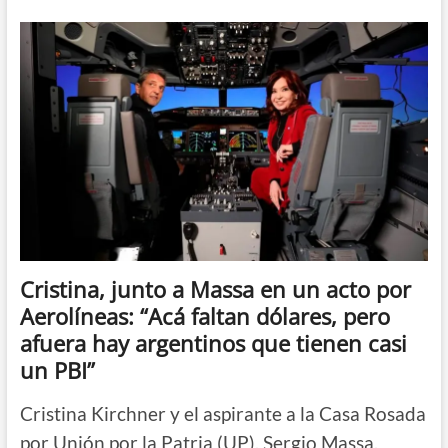
de
Diputados
abrió
el
debate
sobre
la
privatización
de
Aerolíneas
Argentinas
Cristina, junto a Massa en un acto por
Aerolíneas: “Acá faltan dólares, pero
afuera hay argentinos que tienen casi
un PBI”
Cristina Kirchner y el aspirante a la Casa Rosada
por Unión por la Patria (UP), Sergio Massa,