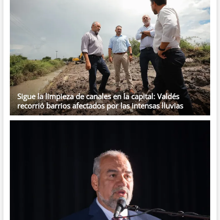
para
superar
la
crisis
Sigue la limpieza de canales en la capital: Valdés
recorrió barrios afectados por las intensas lluvias