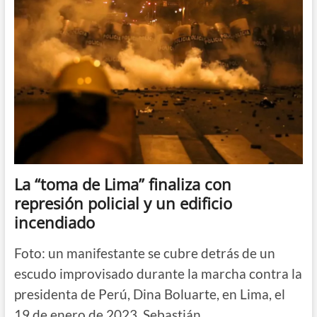
las
protestas
en
Lima
contra
el
gobierno
de
Boluarte
La “toma de Lima” finaliza con
represión policial y un edificio
incendiado
Foto: un manifestante se cubre detrás de un
escudo improvisado durante la marcha contra la
presidenta de Perú, Dina Boluarte, en Lima, el
19 de enero de 2023. Sebastián