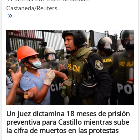
Castaneda/Reuters.…
La
“toma
de
Lima”
finaliza
con
represión
policial
y
un
edificio
incendiado
Un juez dictamina 18 meses de prisión
preventiva para Castillo mientras sube
la cifra de muertos en las protestas