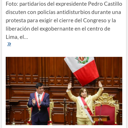
Foto: partidarios del expresidente Pedro Castillo
discuten con policías antidisturbios durante una
protesta para exigir el cierre del Congreso y la
liberación del exgobernante en el centro de
Lima, el…
Un
juez
dictamina
18
meses
de
prisión
preventiva
para
Castillo
mientras
sube
la
cifra
de
muertos
en