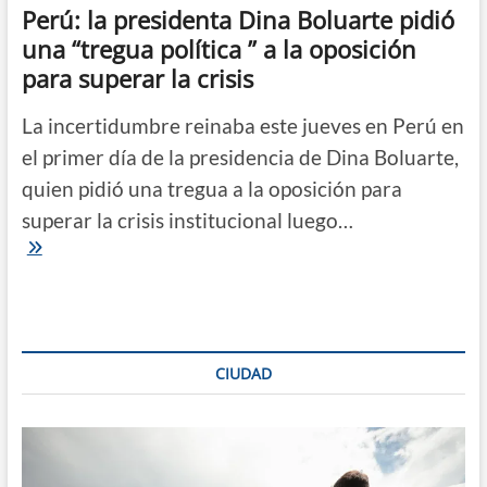
las
Perú: la presidenta Dina Boluarte pidió
protestas
una “tregua política ” a la oposición
para superar la crisis
La incertidumbre reinaba este jueves en Perú en
el primer día de la presidencia de Dina Boluarte,
quien pidió una tregua a la oposición para
superar la crisis institucional luego…
Perú:
la
presidenta
Dina
Boluarte
pidió
una
CIUDAD
“tregua
política
”
a
la
oposición