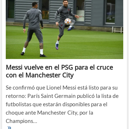
con
su
primera
Liga
de
Campeones
Messi vuelve en el PSG para el cruce
con el Manchester City
Se confirmó que Lionel Messi está listo para su
retorno: París Saint Germain publicó la lista de
futbolistas que estarán disponibles para el
choque ante Manchester City, por la
Champions…
Messi