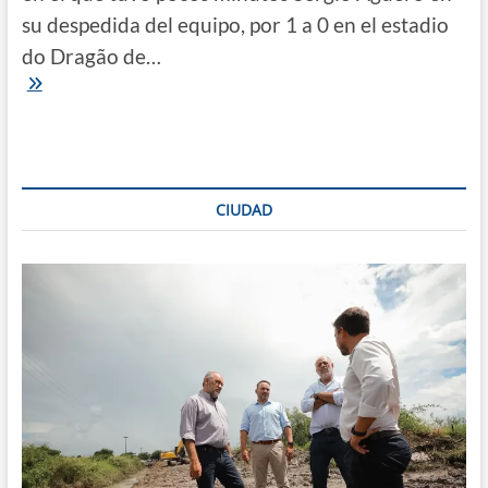
su despedida del equipo, por 1 a 0 en el estadio
do Dragão de…
Champions
League
|
Chelsea
campeón
tras
vencer
CIUDAD
a
Manchester
City
en
el
último
partido
del
Kun
Agüero