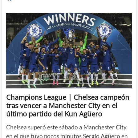
vuelve
en
el
PSG
para
el
cruce
con
el
Manchester
City
Champions League | Chelsea campeón
tras vencer a Manchester City en el
último partido del Kun Agüero
Chelsea superó este sábado a Manchester City,
en el que tuvo pocos minutos Sergio Agüero en