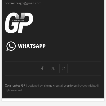
corrientesgp@gmail.com
|
Twitter
Instagram
Facebook
Corrientes GP
| Designed by:
Theme Freesia
|
WordPress
| © Copyright All
right reserved