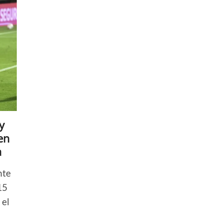
y
en
a
nte
15
 el