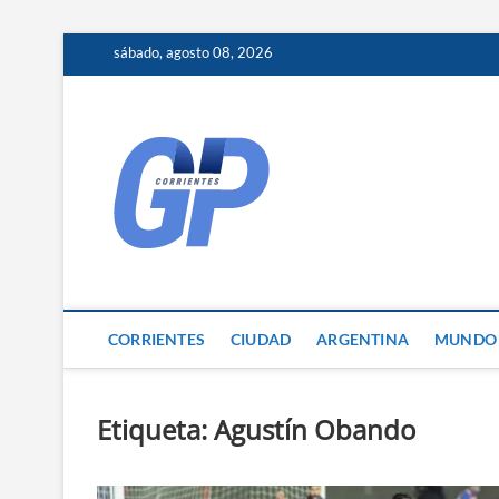
Skip
sábado, agosto 08, 2026
to
content
Corrientes 
NOTICIAS DE CORRIENTES
CORRIENTES
CIUDAD
ARGENTINA
MUNDO
Etiqueta:
Agustín Obando