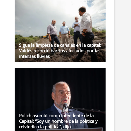
t
o
n
Sigue la limpieza de canales en la capital:
Valdés recorrió barrios afectados por las
intensas lluvias
Polich asumió como intendente de la
Capital: “Soy un hombre de la política y
reivindico la política”, dijo