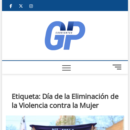
Skip
|
Twitter
Instagram
to
content
Facebook
Corriente
NOTICIAS DE
CORRIENTES
GP
M
e
n
u
B
Etiqueta:
Día de la Eliminación de
u
la Violencia contra la Mujer
t
t
o
n