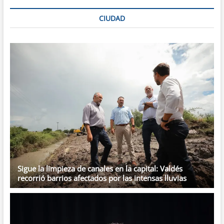
proyecto
para
CIUDAD
reformar
la
Corte
Sigue la limpieza de canales en la capital: Valdés
recorrió barrios afectados por las intensas lluvias