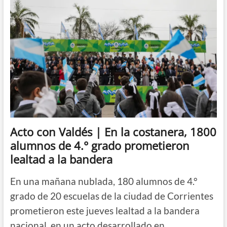
de
la
Bandera
|
En
Rosario,
Milei
convocó
a
firmar
el
Pacto
de
Mayo
Acto con Valdés | En la costanera, 1800
el
alumnos de 4.° grado prometieron
9
de
lealtad a la bandera
julio
en
En una mañana nublada, 180 alumnos de 4.°
Tucumán
grado de 20 escuelas de la ciudad de Corrientes
prometieron este jueves lealtad a la bandera
nacional, en un acto desarrollado en…