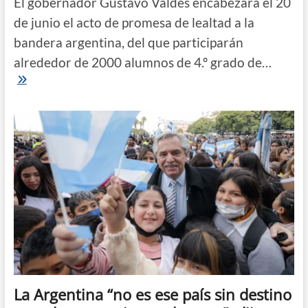
El gobernador Gustavo Valdés encabezará el 20
de junio el acto de promesa de lealtad a la
bandera argentina, del que participarán
alrededor de 2000 alumnos de 4.º grado de…
El
gobernador
encabezará
el
acto
del
Día
de
la
Bandera
La Argentina “no es ese país sin destino