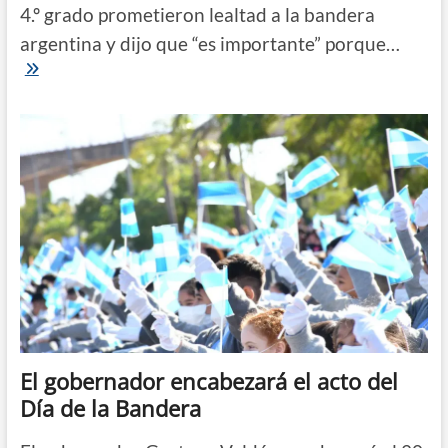
4.º grado prometieron lealtad a la bandera
argentina y dijo que “es importante” porque…
Alumnos
de
4.º
grado
prometieron
lealtad
a
la
bandera
nacional
El gobernador encabezará el acto del
Día de la Bandera