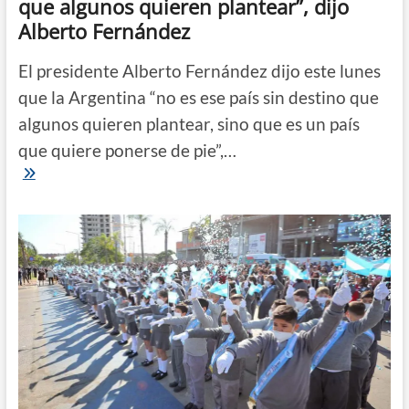
que algunos quieren plantear”, dijo
Alberto Fernández
El presidente Alberto Fernández dijo este lunes
que la Argentina “no es ese país sin destino que
algunos quieren plantear, sino que es un país
que quiere ponerse de pie”,…
La
Argentina
“no
es
ese
país
sin
destino
que
algunos
quieren
plantear”,
dijo
Alberto
Fernández