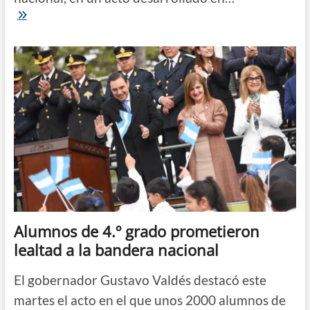
Acto
con
Valdés
|
En
la
costanera,
1800
alumnos
de
4.°
grado
prometieron
lealtad
a
la
bandera
Alumnos de 4.º grado prometieron
lealtad a la bandera nacional
El gobernador Gustavo Valdés destacó este
martes el acto en el que unos 2000 alumnos de