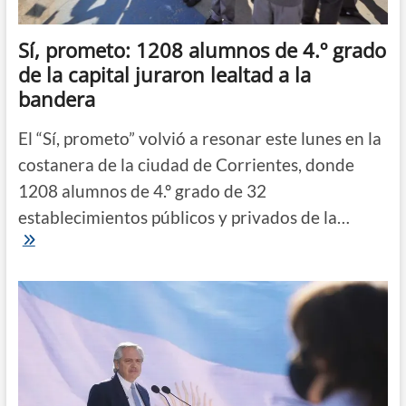
Sí, prometo: 1208 alumnos de 4.º grado
de la capital juraron lealtad a la
bandera
El “Sí, prometo” volvió a resonar este lunes en la
costanera de la ciudad de Corrientes, donde
1208 alumnos de 4.º grado de 32
establecimientos públicos y privados de la…
Sí,
prometo:
1208
alumnos
de
4.º
grado
de
la
capital
juraron