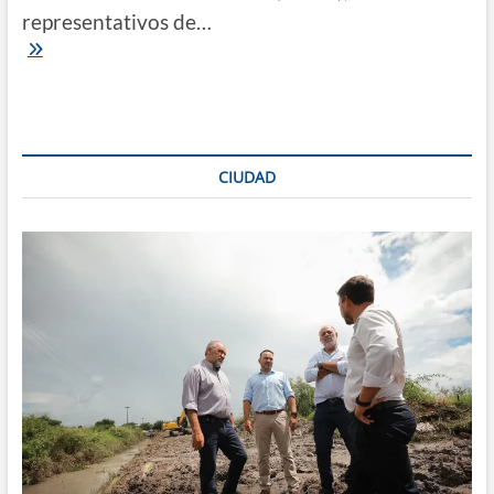
representativos de…
ABCC
|
Hércules
Blanco
y
Malvinas
1536
CIUDAD
Viviendas
definirán
la
Copa
Fabián
Sosa