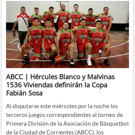
le
ganó
a
Regatas,
le
sacó
el
invicto
y
lidera
en
soledad
ABCC | Hércules Blanco y Malvinas
1536 Viviendas definirán la Copa
Fabián Sosa
Al disputarse este miércoles por la noche los
terceros juegos correspondientes al torneo de
Primera División de la Asociación de Básquetbol
de la Ciudad de Corrientes (ABCC), los