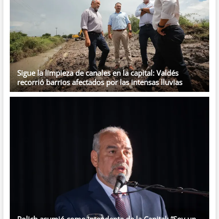
Montiel,
autor
del
ataque
Sigue la limpieza de canales en la capital: Valdés
recorrió barrios afectados por las intensas lluvias