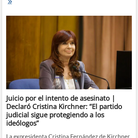
A
3
años
del
atentado
|
Condenan
a
Sabag
Montiel
a
10
años
de
cárcel
por
el
intento
Juicio por el intento de asesinato |
de
Declaró Cristina Kirchner: “El partido
asesinato
a
judicial sigue protegiendo a los
Cristina
ideólogos”
Kirchner
La expresidenta Cristina Fernández de Kirchner