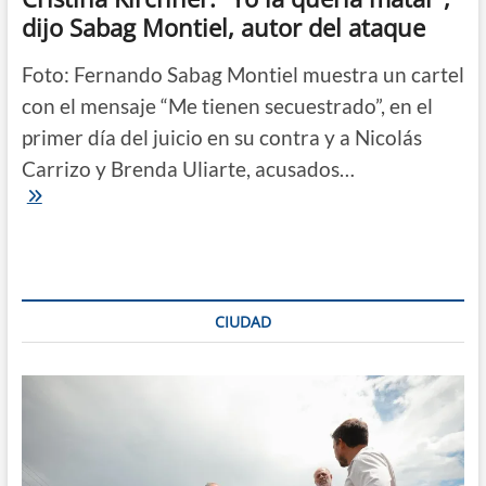
dijo Sabag Montiel, autor del ataque
Foto: Fernando Sabag Montiel muestra un cartel
con el mensaje “Me tienen secuestrado”, en el
primer día del juicio en su contra y a Nicolás
Carrizo y Brenda Uliarte, acusados…
Se
inició
el
juicio
por
el
atentado
CIUDAD
a
Cristina
Kirchner:
“Yo
la
quería
matar”,
dijo
Sabag