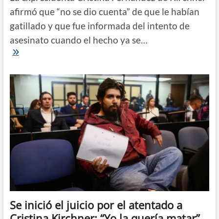
afirmó que “no se dio cuenta” de que le habían
gatillado y que fue informada del intento de
asesinato cuando el hecho ya se…
Juicio
por
el
intento
de
asesinato
|
Declaró
Cristina
Kirchner:
“El
partido
judicial
sigue
protegiendo
a
los
ideólogos”
Se inició el juicio por el atentado a
Cristina Kirchner: “Yo la quería matar”,