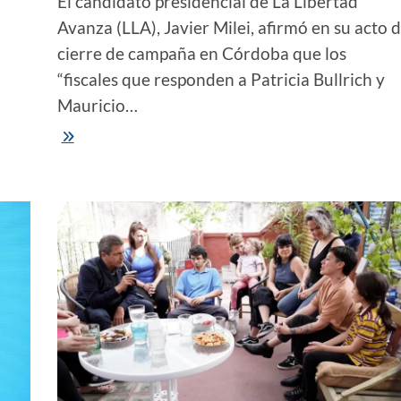
El candidato presidencial de La Libertad
Avanza (LLA), Javier Milei, afirmó en su acto 
cierre de campaña en Córdoba que los
“fiscales que responden a Patricia Bullrich y
Mauricio…
Balotaje
|
Milei,
junto
a
Bullrich
en
Córdoba:
“Si
se
dejan
ganar
por
el
miedo,
gana
la