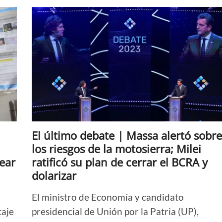
|
El
candidato
a
vicepresidente
de
UP
dijo
que
Milei
demostró
“no
estar
preparado”
El último debate | Massa alertó sobre
para
ser
los riesgos de la motosierra; Milei
presidente
ear
ratificó su plan de cerrar el BCRA y
dolarizar
El ministro de Economía y candidato
taje
presidencial de Unión por la Patria (UP),