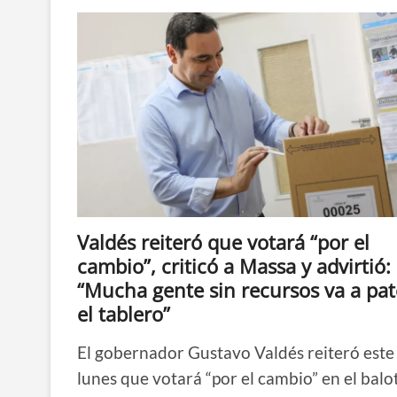
Radicales
correntinos
expresaron
su
apoyo
a
la
candidatura
de
Massa
Valdés reiteró que votará “por el
cambio”, criticó a Massa y advirtió:
“Mucha gente sin recursos va a pat
el tablero”
El gobernador Gustavo Valdés reiteró este
lunes que votará “por el cambio” en el balo