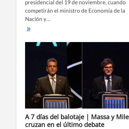
presidencial del 19 de noviembre, cuando
competirán el ministro de Economía de la
Nación y…
Valdés
reiteró
que
votará
“por
el
cambio”,
criticó
a
Massa
y
advirtió:
“Mucha
gente
sin
recursos
va
A 7 días del balotaje | Massa y Mile
a
patear
cruzan en el último debate
el