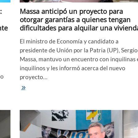
maldita
casta
:
Massa anticipó un proyecto para
política”
otorgar garantías a quienes tengan
nte
dificultades para alquilar una viviend
El ministro de Economía y candidato a
presidente de Unión por la Patria (UP), Sergio
Massa, mantuvo un encuentro con inquilinas 
inquilinos y les informó acerca del nuevo
lo
proyecto…
Massa
anticipó
un
proyecto
para
otorgar
garantías
a
quienes
tengan