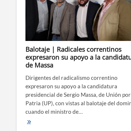
de
la
economía
termina
con
fábricas
cerradas
y
gente
Balotaje | Radicales correntinos
en
la
expresaron su apoyo a la candidat
calle”
de Massa
Dirigentes del radicalismo correntino
expresaron su apoyo a la candidatura
presidencial de Sergio Massa, de Unión por
Patria (UP), con vistas al balotaje del domi
cuando el ministro de…
Balotaje
|