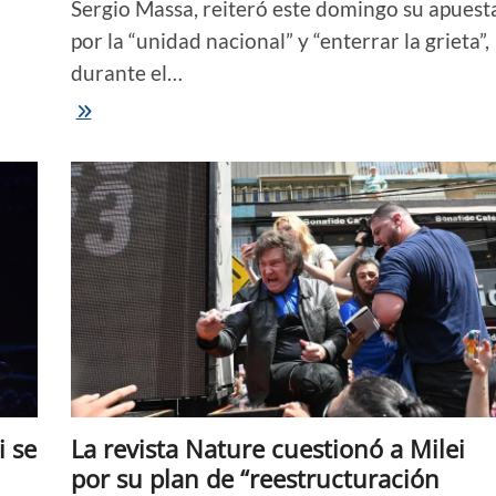
Sergio Massa, reiteró este domingo su apuest
por la “unidad nacional” y “enterrar la grieta”,
durante el…
El
último
debate
|
Massa
alertó
sobre
los
riesgos
de
la
motosierra;
Milei
ratificó
su
plan
de
i se
La revista Nature cuestionó a Milei
cerrar
el
por su plan de “reestructuración
BCRA