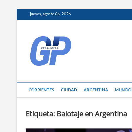
Skip
jueves, agosto 06, 2026
to
content
Corrientes 
NOTICIAS DE CORRIENTES
CORRIENTES
CIUDAD
ARGENTINA
MUNDO
Etiqueta:
Balotaje en Argentina