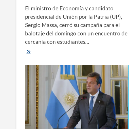
El ministro de Economía y candidato
presidencial de Unión por la Patria (UP),
Sergio Massa, cerró su campaña para el
balotaje del domingo con un encuentro de
cercanía con estudiantes…
Balotaje
|
Massa
cerró
la
campaña
con
estudiantes
y
los
instó
a
defender
dónde
estudiar
sin