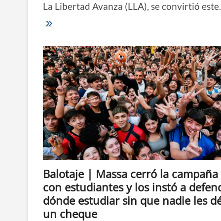
La Libertad Avanza (LLA), se convirtió est
Milei
gana
el
balotaje
por
11
puntos
y
empuja
a
la
Argentina
a
una
etapa
incierta
Balotaje | Massa cerró la campaña
con estudiantes y los instó a defen
dónde estudiar sin que nadie les d
un cheque