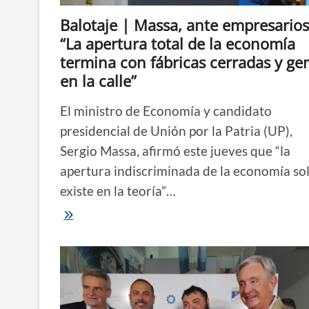
que
Balotaje | Massa, ante empresarios
nadie
les
“La apertura total de la economía
dé
termina con fábricas cerradas y ge
un
cheque
en la calle”
El ministro de Economía y candidato
presidencial de Unión por la Patria (UP),
Sergio Massa, afirmó este jueves que “la
apertura indiscriminada de la economía so
existe en la teoría”…
Balotaje
|
Massa,
ante
empresarios:
“La
apertura
total