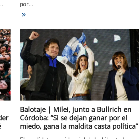
e…
por…
MASSA
O
MILEI
|
Estado
o
motosierra:
Argentina
decide
entre
dos
candidatos
antagónicos
Balotaje | Milei, junto a Bullrich en
der
Córdoba: “Si se dejan ganar por el
é
miedo, gana la maldita casta política”