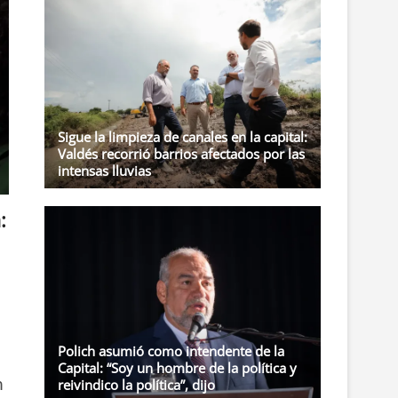
t
o
n
Sigue la limpieza de canales en la capital:
Valdés recorrió barrios afectados por las
intensas lluvias
:
Polich asumió como intendente de la
Capital: “Soy un hombre de la política y
n
reivindico la política”, dijo