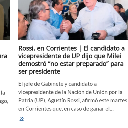
dificultades
para
alquilar
una
vivienda
Rossi, en Corrientes | El candidato a
ura
vicepresidente de UP dijo que Milei
demostró “no estar preparado” para
ser presidente
El jefe de Gabinete y candidato a
vicepresidente de la Nación de Unión por la
 la
Patria (UP), Agustín Rossi, afirmó este martes
ngo,
en Corrientes que, en caso de ganar el…
Rossi,
en
Corrientes