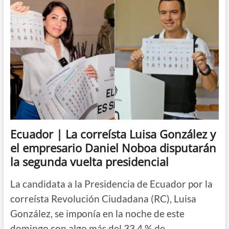
Noboa
es
elegido
presidente
de
Ecuador
Ecuador | La correísta Luisa González y
el empresario Daniel Noboa disputarán
la segunda vuelta presidencial
La candidata a la Presidencia de Ecuador por la
correísta Revolución Ciudadana (RC), Luisa
González, se imponía en la noche de este
domingo con algo más del 33,4 % de…