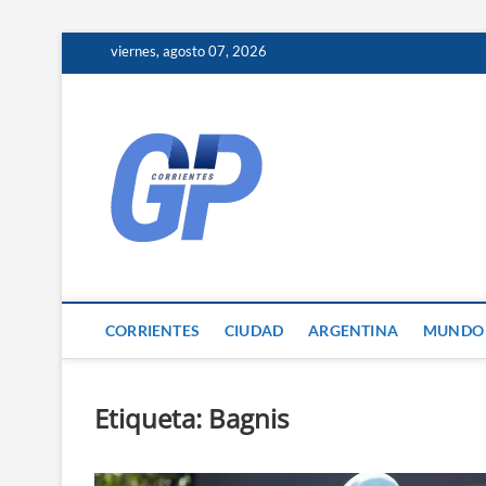
Skip
viernes, agosto 07, 2026
to
content
Corrientes 
NOTICIAS DE CORRIENTES
CORRIENTES
CIUDAD
ARGENTINA
MUNDO
Etiqueta:
Bagnis