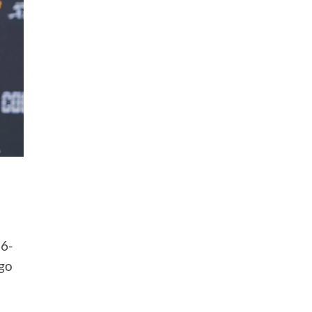
 6-
ago