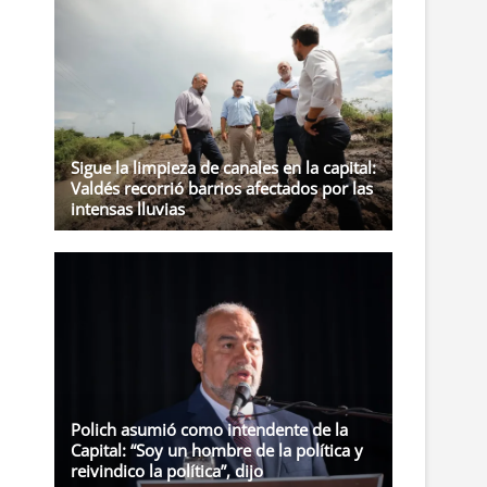
t
o
n
Sigue la limpieza de canales en la capital:
Valdés recorrió barrios afectados por las
intensas lluvias
Polich asumió como intendente de la
Capital: “Soy un hombre de la política y
reivindico la política”, dijo