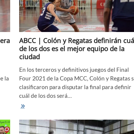
de
la
Copa
MCC
será
recién
el
mera
ABCC | Colón y Regatas definirán cuá
martes
de los dos es el mejor equipo de la
ciudad
En los terceros y definitivos juegos del Final
e la
Four 2021 de la Copa MCC, Colón y Regatas s
clasificaron para disputar la final para definir
cuál de los dos será…
ABCC
|
Colón
y
Regatas
definirán