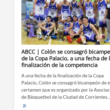
la
primera
final
ante
Regatas
por
la
copa
que
define
al
ABCC | Colón se consagró bicamp
mejor
de
de la Copa Palacio, a una fecha de 
la
finalización de la competencia
ciudad
A una fecha de la finalización de la Copa
Palacio, Colón se consagró bicampeón de e
certamen que es organizado por la Asociac
de Básquetbol de la Ciudad de Corrientes
ABCC
|