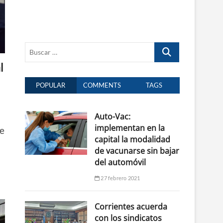
Buscar
…
l
POPULAR
COMMENTS
TAGS
Auto-Vac:
implementan en la
e
capital la modalidad
de vacunarse sin bajar
del automóvil
27 febrero 2021
Corrientes acuerda
con los sindicatos