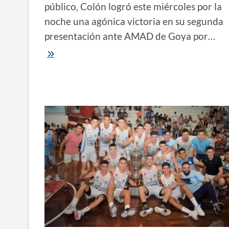
público, Colón logró este miércoles por la
noche una agónica victoria en su segunda
presentación ante AMAD de Goya por…
LFB
|
Colón
de
Corrientes
superó
a
AMAD
y
sumó
su
segunda
victoria
consecutiva