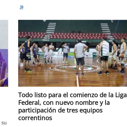
ABCC
|
Colón
superó
ajustadamente
a
Regatas
en
la
primera
final
de
la
Copa
Palacio
Todo listo para el comienzo de la Liga
Federal, con nuevo nombre y la
participación de tres equipos
correntinos
 su