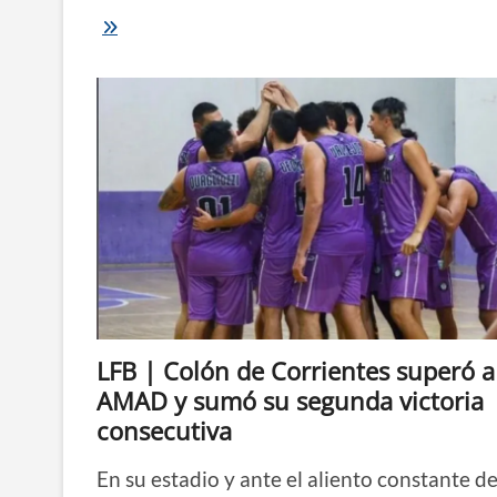
ABCC
|
Regatas
lo
hizo
de
nuevo:
venció
a
Colón
y
se
quedó
con
la
tradicional
Copa
LFB | Colón de Corrientes superó a
Palacio
AMAD y sumó su segunda victoria
consecutiva
En su estadio y ante el aliento constante de