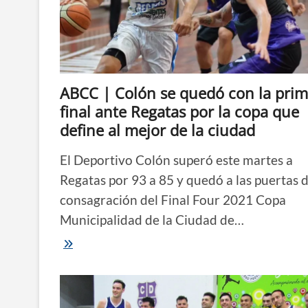
Colón
y
vuelve
a
ser
el
rey
ABCC | Colón se quedó con la pri
de
la
final ante Regatas por la copa que
ciudad
define al mejor de la ciudad
El Deportivo Colón superó este martes a
Regatas por 93 a 85 y quedó a las puertas d
consagración del Final Four 2021 Copa
Municipalidad de la Ciudad de…
ABCC
|
Colón
se
quedó
con