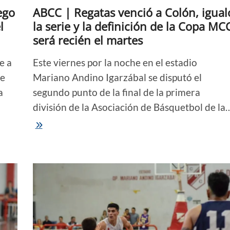
ego
ABCC | Regatas venció a Colón, igual
equipos
correntinos
l
la serie y la definición de la Copa MC
será recién el martes
e a
Este viernes por la noche en el estadio
he
Mariano Andino Igarzábal se disputó el
a
segundo punto de la final de la primera
división de la Asociación de Básquetbol de la
ABCC
|
Regatas
venció
a
Colón,
igualó
la
serie
y
la
definición