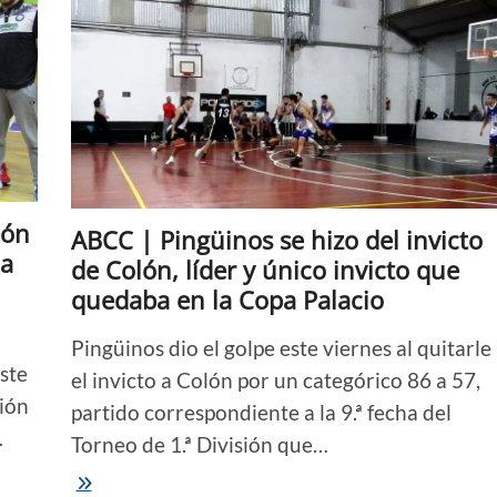
cuál
de
los
dos
es
el
mejor
equipo
de
la
ciudad
eón
ABCC | Pingüinos se hizo del invicto
la
de Colón, líder y único invicto que
quedaba en la Copa Palacio
Pingüinos dio el golpe este viernes al quitarle
ste
el invicto a Colón por un categórico 86 a 57,
ión
partido correspondiente a la 9.ª fecha del
…
Torneo de 1.ª División que…
ABCC