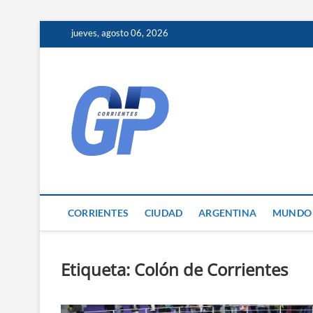
Skip
jueves, agosto 06, 2026
to
content
Corrientes 
NOTICIAS DE CORRIENTES
CORRIENTES
CIUDAD
ARGENTINA
MUNDO
Etiqueta:
Colón de Corrientes