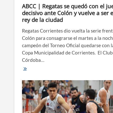
ABCC | Regatas se quedó con el ju
decisivo ante Colón y vuelve a ser e
rey de la ciudad
Regatas Corrientes dio vuelta la serie frent
Colón para consagrarse el martes a la noc
campeón del Torneo Oficial quedarse con l
Copa Municipalidad de Corrientes. El Club
Córdoba…
ABCC
|
Regatas
se
quedó
con
el
juego
decisivo
ante