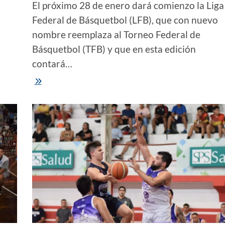
El próximo 28 de enero dará comienzo la Liga
Federal de Básquetbol (LFB), que con nuevo
nombre reemplaza al Torneo Federal de
Básquetbol (TFB) y que en esta edición
contará…
Todo
listo
para
el
comienzo
de
la
Liga
Federal,
con
nuevo
nombre
y
la
participación
de
tres