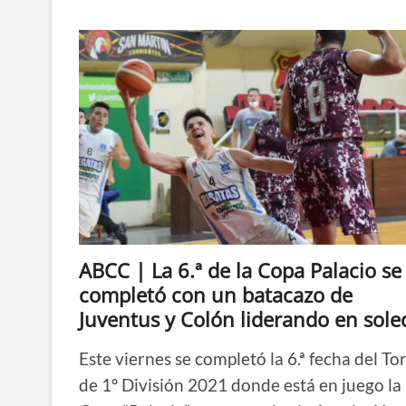
Colón
se
consagró
bicampeón
de
la
Copa
Palacio, a
una
fecha
de
la
finalización
de
la
competencia
ABCC | La 6.ª de la Copa Palacio se
completó con un batacazo de
Juventus y Colón liderando en sol
Este viernes se completó la 6.ª fecha del T
de 1º División 2021 donde está en juego la