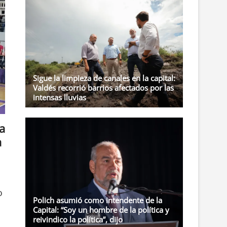
t
o
n
Sigue la limpieza de canales en la capital:
Valdés recorrió barrios afectados por las
intensas lluvias
a
a
o
Polich asumió como intendente de la
Capital: “Soy un hombre de la política y
reivindico la política”, dijo