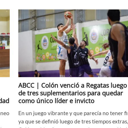
|
Pingüinos
se
hizo
del
invicto
de
Colón,
líder
y
único
invicto
que
quedaba
en
la
ABCC | Colón venció a Regatas luego
Copa
Palacio
de tres suplementarios para quedar
edad
como único líder e invicto
orneo
En un juego vibrante y que parecía no tener f
ya que se definió luego de tres tiempos extras