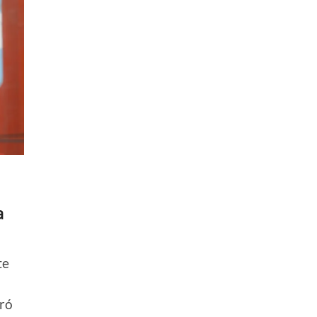
a
te
eró