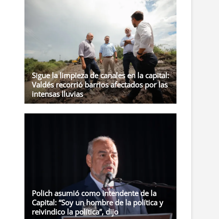
t
o
n
Sigue la limpieza de canales en la capital:
Valdés recorrió barrios afectados por las
intensas lluvias
Polich asumió como intendente de la
Capital: “Soy un hombre de la política y
reivindico la política”, dijo