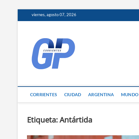
Skip
viernes, agosto 07, 2026
to
content
Corrientes 
NOTICIAS DE CORRIENTES
CORRIENTES
CIUDAD
ARGENTINA
MUNDO
Etiqueta:
Antártida