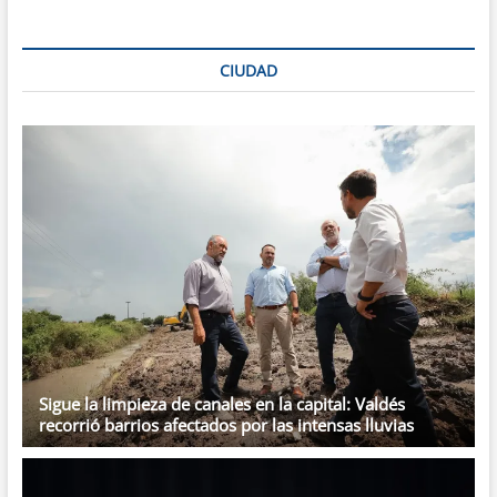
prisión
para
el
CIUDAD
exjuez
federal
correntino
acusado
de
cobrar
coimas
a
narcos
Sigue la limpieza de canales en la capital: Valdés
recorrió barrios afectados por las intensas lluvias