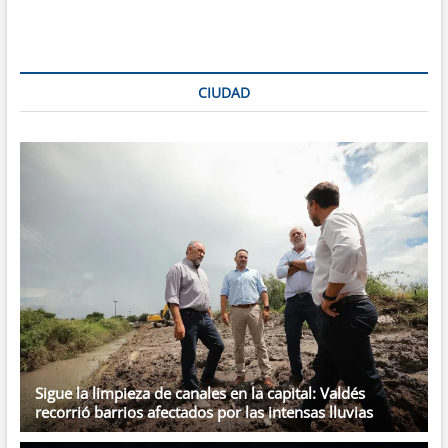
que
se
frene
el
desmonte
CIUDAD
en
Chaco
con
una
protesta
en
el
puente
General
Belgrano
Sigue la limpieza de canales en la capital: Valdés
recorrió barrios afectados por las intensas lluvias