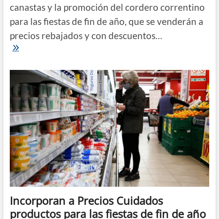
canastas y la promoción del cordero correntino
para las fiestas de fin de año, que se venderán a
precios rebajados y con descuentos…
Presentaron
dos
canastas
de
fin
de
año
y
la
promoción
del
cordero
correntino
Incorporan a Precios Cuidados
productos para las fiestas de fin de año