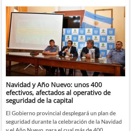
cómo
funcionarán
las
guardias
de
los
hospitales
y
centros
de
salud
el
31
de
diciembre
y
Navidad y Año Nuevo: unos 400
el
efectivos, afectados al operativo de
1
de
seguridad de la capital
enero
El Gobierno provincial desplegará un plan de
seguridad durante la celebración de la Navidad
y el Año Nuevo, para el cual más de 400