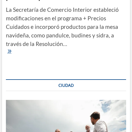
La Secretaría de Comercio Interior estableció
modificaciones en el programa + Precios
Cuidados e incorporó productos para la mesa
navideña, como pandulce, budines y sidra, a
través de la Resolución…
Incorporan
a
Precios
Cuidados
productos
para
las
CIUDAD
fiestas
de
fin
de
año