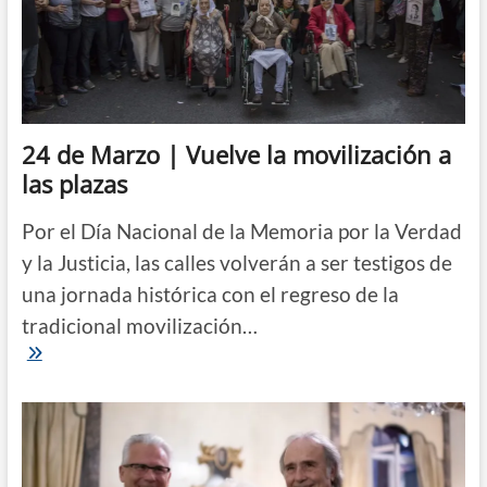
24 de Marzo | Vuelve la movilización a
las plazas
Por el Día Nacional de la Memoria por la Verdad
y la Justicia, las calles volverán a ser testigos de
una jornada histórica con el regreso de la
tradicional movilización…
24
de
Marzo
|
Vuelve
la
movilización
a