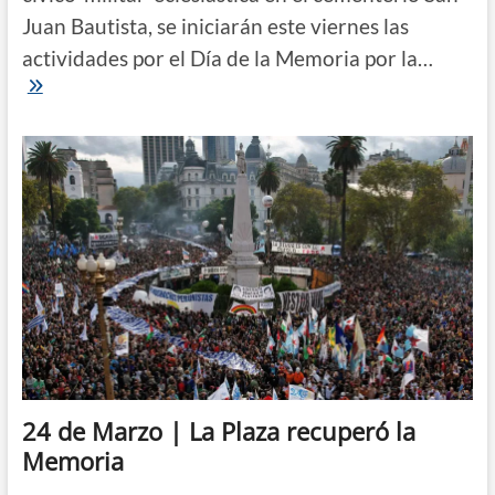
Juan Bautista, se iniciarán este viernes las
actividades por el Día de la Memoria por la…
Día
de
la
Memoria
|
Homenajearán
en
Corrientes
a
las
víctimas
de
la
dictadura
cívico-
militar
24 de Marzo | La Plaza recuperó la
Memoria