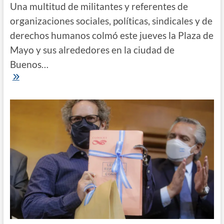
Una multitud de militantes y referentes de
organizaciones sociales, políticas, sindicales y de
derechos humanos colmó este jueves la Plaza de
Mayo y sus alrededores en la ciudad de
Buenos…
24
de
Marzo
|
La
Plaza
recuperó
la
Memoria