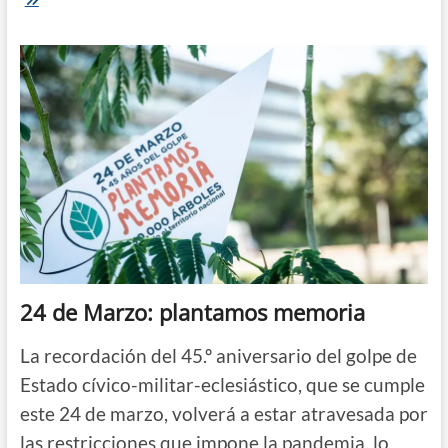
árbol
por
cada
uno
de
los
30
000
24 de Marzo: plantamos memoria
La recordación del 45.º aniversario del golpe de
Estado cívico-militar-eclesiástico, que se cumple
este 24 de marzo, volverá a estar atravesada por
las restricciones que impone la pandemia, lo