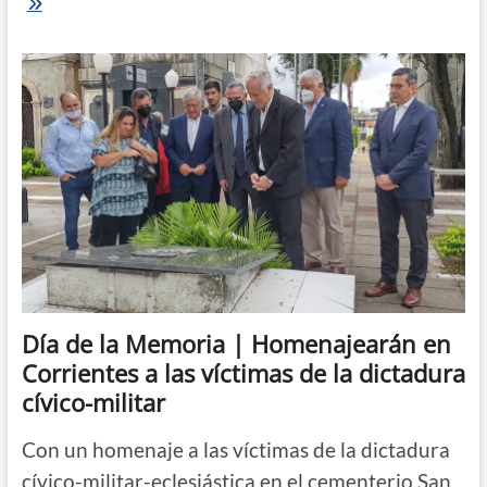
24M
|
El
negacionismo
mileísta
potencia
las
movilizaciones
por
Memoria,
Verdad
y
Justicia
en
todo
el
país
Día de la Memoria | Homenajearán en
Corrientes a las víctimas de la dictadura
cívico-militar
Con un homenaje a las víctimas de la dictadura
cívico-militar-eclesiástica en el cementerio San