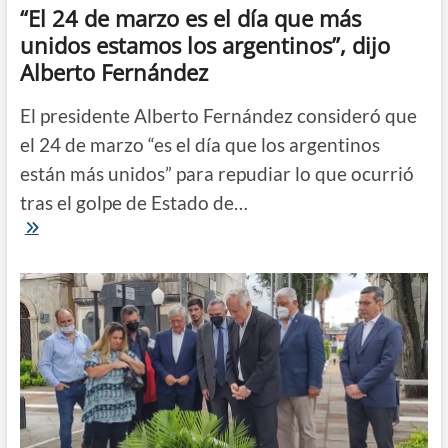
“El 24 de marzo es el día que más
unidos estamos los argentinos”, dijo
Alberto Fernández
El presidente Alberto Fernández consideró que
el 24 de marzo “es el día que los argentinos
están más unidos” para repudiar lo que ocurrió
tras el golpe de Estado de…
“El
24
de
marzo
es
el
día
que
más
unidos
estamos
los
argentinos”,