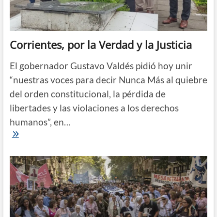
dijo
Alberto
Fernández
Corrientes, por la Verdad y la Justicia
El gobernador Gustavo Valdés pidió hoy unir
“nuestras voces para decir Nunca Más al quiebre
del orden constitucional, la pérdida de
libertades y las violaciones a los derechos
humanos”, en…
Corrientes,
por
la
Verdad
y
la
Justicia