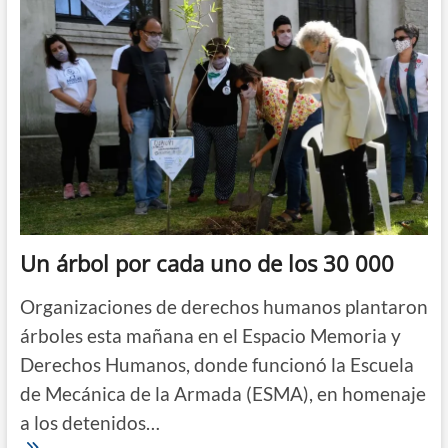
homenajeada
en
España:
“Por
la
noche
lloro,
durante
el
día
peleo”
Un árbol por cada uno de los 30 000
Organizaciones de derechos humanos plantaron
árboles esta mañana en el Espacio Memoria y
Derechos Humanos, donde funcionó la Escuela
de Mecánica de la Armada (ESMA), en homenaje
a los detenidos…
Un