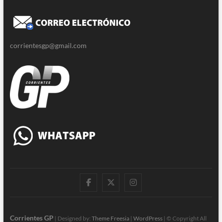
corrientesgp@gmail.com
|
Twitter
Instagram
Facebook
Corrientes GP
| Designed by:
Theme Freesia
|
WordPress
| © Copyright All