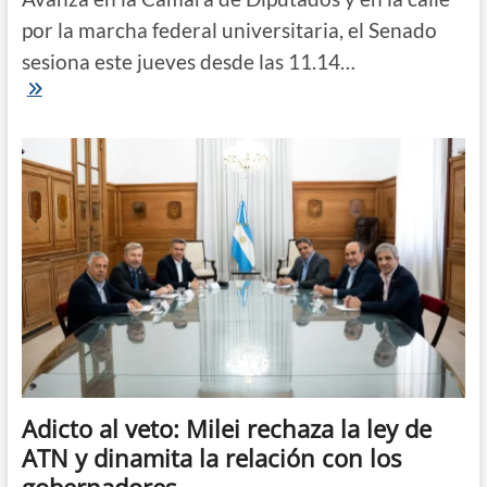
por la marcha federal universitaria, el Senado
sesiona este jueves desde las 11.14…
EN
VIVO
|
El
Senado
se
encamina
a
rechazar
el
veto
de
Milei
a
la
ley
de
reparto
Adicto al veto: Milei rechaza la ley de
de
ATN y dinamita la relación con los
ATN