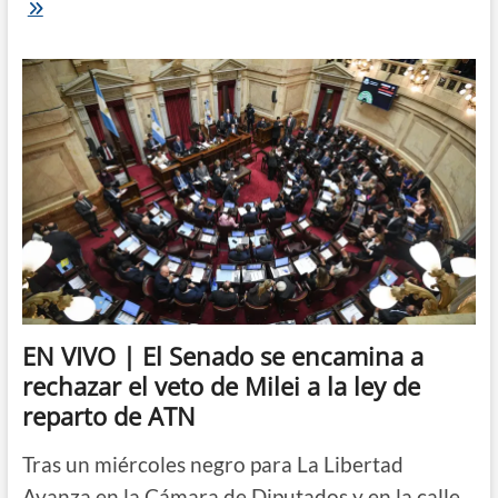
Milei
sufre
otra
derrota
en
el
Congreso:
el
Senado
rechaza
por
amplio
margen
el
veto
a
la
ley
EN VIVO | El Senado se encamina a
de
rechazar el veto de Milei a la ley de
ATN
reparto de ATN
Tras un miércoles negro para La Libertad
Avanza en la Cámara de Diputados y en la calle