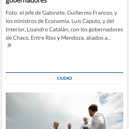
gobernadores
Foto: el jefe de Gabinete, Guillermo Francos, y
los ministros de Economía, Luis Caputo, y del
Interior, Lisandro Catalán, con los gobernadores
de Chaco, Entre Ríos y Mendoza, aliados a…
Adicto
al
veto:
Milei
rechaza
la
ley
CIUDAD
de
ATN
y
dinamita
la
relación
con
los
gobernadores