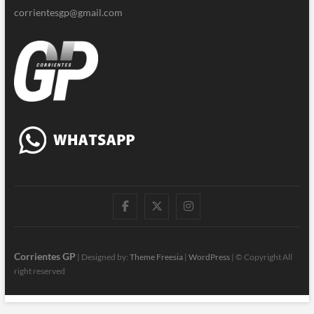
corrientesgp@gmail.com
|
Twitter
Instagram
Facebook
Corrientes GP
| Designed by:
Theme Freesia
|
WordPress
| © Copyright All
right reserved