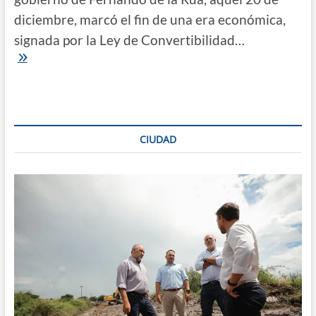
diciembre, marcó el fin de una era económica,
signada por la Ley de Convertibilidad…
A
20
años
de
la
crisis
de
CIUDAD
2001
|
Corralito,
default,
devaluación
y
pesificación,
las
escenas
finales
del
modelo
que
colapsó