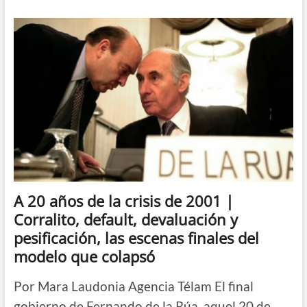
años
de
la
crisis
de
2001
|
“El
Estado
no
está
para
ser
violento
sino
para
A 20 años de la crisis de 2001 |
hacer
Corralito, default, devaluación y
justicia”,
remarcó
pesificación, las escenas finales del
el
modelo que colapsó
presidente
Fernández
Por Mara Laudonia Agencia Télam El final
gobierno de Fernando de la Rúa, aquel 20 de