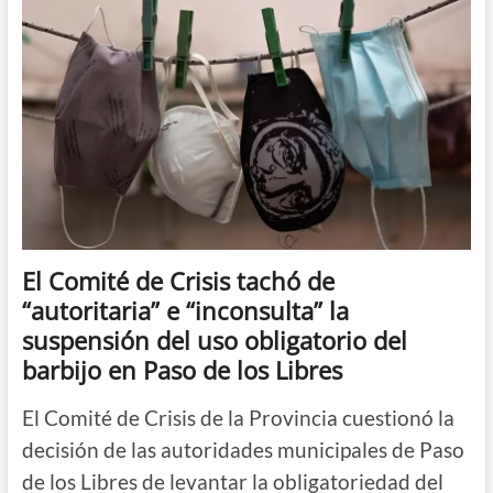
el
Comité
de
Crisis
ante
la
circulación
de
una
nueva
subvariante
de
ómicron
en
El Comité de Crisis tachó de
Corrientes
“autoritaria” e “inconsulta” la
suspensión del uso obligatorio del
barbijo en Paso de los Libres
El Comité de Crisis de la Provincia cuestionó la
decisión de las autoridades municipales de Paso
de los Libres de levantar la obligatoriedad del