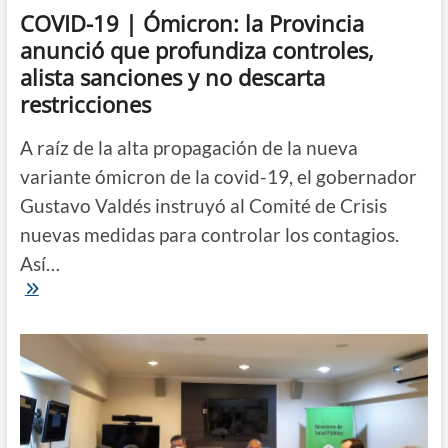
COVID-19 | Ómicron: la Provincia
anunció que profundiza controles,
alista sanciones y no descarta
restricciones
A raíz de la alta propagación de la nueva
variante ómicron de la covid-19, el gobernador
Gustavo Valdés instruyó al Comité de Crisis
nuevas medidas para controlar los contagios.
Así…
COVID-
19
|
Ómicron:
la
Provincia
anunció
que
profundiza
controles,