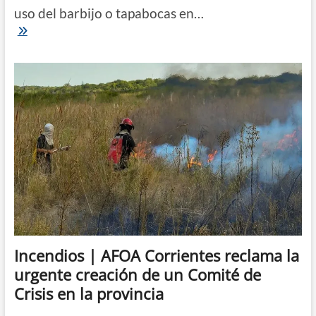
uso del barbijo o tapabocas en…
El
Comité
de
Crisis
tachó
de
“autoritaria”
e
“inconsulta”
la
suspensión
del
uso
obligatorio
del
barbijo
en
Paso
Incendios | AFOA Corrientes reclama la
de
urgente creación de un Comité de
los
Libres
Crisis en la provincia