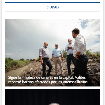
de
Crisis
CIUDAD
analizó
la
situación
en
Corrientes:
“Los
equipos
están
en
alerta”
Sigue la limpieza de canales en la capital: Valdés
recorrió barrios afectados por las intensas lluvias