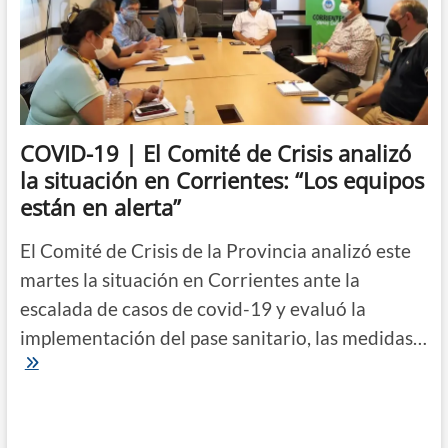
alista
sanciones
y
no
descarta
restricciones
COVID-19 | El Comité de Crisis analizó
la situación en Corrientes: “Los equipos
están en alerta”
El Comité de Crisis de la Provincia analizó este
martes la situación en Corrientes ante la
escalada de casos de covid-19 y evaluó la
implementación del pase sanitario, las medidas…
COVID-
19
|
El
Comité