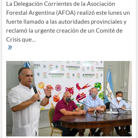
La Delegación Corrientes de la Asociación
Forestal Argentina (AFOA) realizó este lunes un
fuerte llamado a las autoridades provinciales y
reclamó la urgente creación de un Comité de
Crisis que…
Incendios
|
AFOA
Corrientes
reclama
la
urgente
creación
de
un
Comité
de
Crisis
en
la
provincia