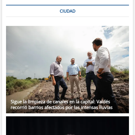
gas
a
CIUDAD
Polonia
y
Bulgaria
Sigue la limpieza de canales en la capital: Valdés
recorrió barrios afectados por las intensas lluvias