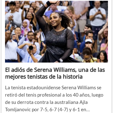
Alcaraz
y
Ruud
dirimirán
en
Nueva
York
una
final
con
premio
doble
El adiós de Serena Williams, una de las
mejores tenistas de la historia
La tenista estadounidense Serena Williams se
retiró del tenis profesional a los 40 años, luego
de su derrota contra la australiana Ajla
Tomljanovic por 7-5, 6-7 (4-7) y 6-1 en…