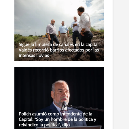
t
o
n
Sigue la limpieza de canales en la capital:
Valdés recorrió barrios afectados por las
intensas lluvias
Polich asumió como intendente de la
Capital: “Soy un hombre de la política y
reivindico la política”, dijo