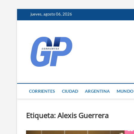
Skip
jueves, agosto 06, 2026
to
content
Corrientes 
NOTICIAS DE CORRIENTES
CORRIENTES
CIUDAD
ARGENTINA
MUNDO
Etiqueta:
Alexis Guerrera