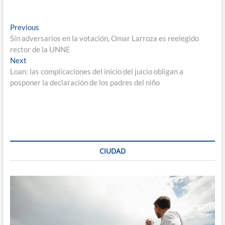
Navegación
Previous
Previous
post:
Sin adversarios en la votación, Omar Larroza es reelegido
de
rector de la UNNE
entradas
Next
Next
post:
Loan: las complicaciones del inicio del juicio obligan a
posponer la declaración de los padres del niño
CIUDAD