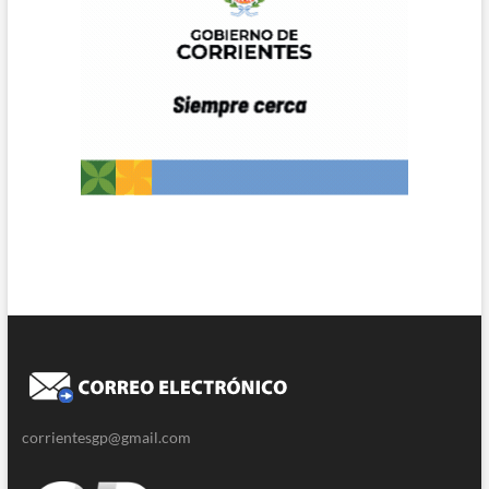
corrientesgp@gmail.com