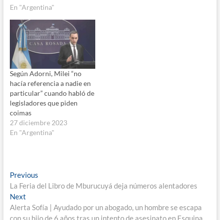
En "Argentina"
Según Adorni, Milei “no
hacía referencia a nadie en
particular” cuando habló de
legisladores que piden
coimas
27 diciembre 2023
En "Argentina"
Navegación
Previous
Previous
post:
La Feria del Libro de Mburucuyá deja números alentadores
de
Next
Next
entradas
post:
Alerta Sofía | Ayudado por un abogado, un hombre se escapa
con su hijo de 6 años tras un intento de asesinato en Esquina